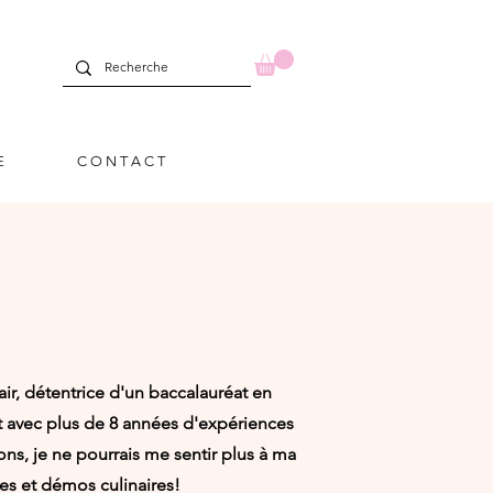
E
C O N T A C T
ir, détentrice d'un baccalauréat en
et avec plus de 8 années d'expériences
s, je ne pourrais me sentir plus à ma
es et démos culinaires!