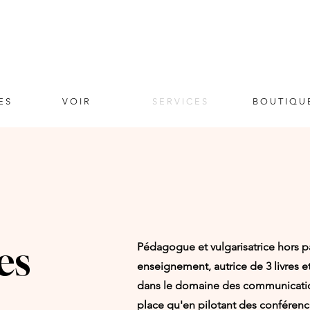
E S
V O I R
S E R V I C E S
B O U T I Q U 
es
Pédagogue et vulgarisatrice hors pa
enseignement, autrice de 3 livres 
dans le domaine des communication
place qu'en pilotant des conférenc