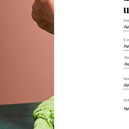
u
Pr
E-m
Té
Nom
Aut