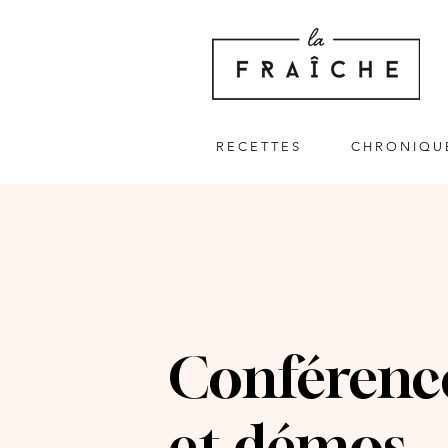
R E C E T T E S
C H R O N I Q U 
Conférenc
et démos