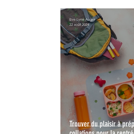
Eve-Lyne Auger
22 août 2024
Trouver du plaisir à prép
collations pour la rentr