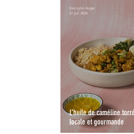
Eve-Lyne Auger
31 juil. 2025
L’huile de caméline torré
locale et gourmande