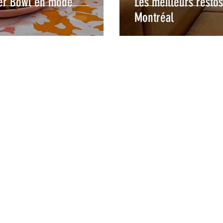
per Bowl en mode
Les meilleurs resto
Montréal