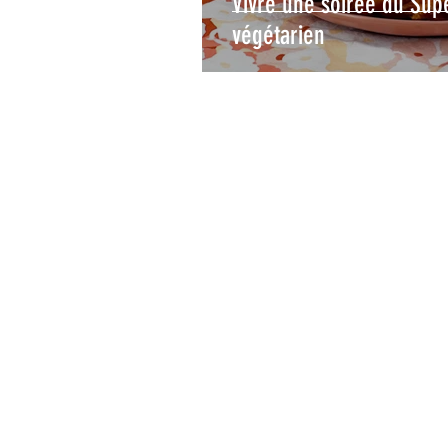
Vivre une soirée du Su
végétarien