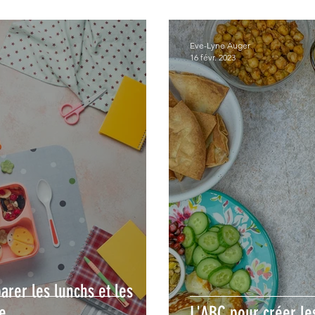
Eve-Lyne Auger
16 févr. 2023
arer les lunchs et les
ée
L'ABC pour créer le