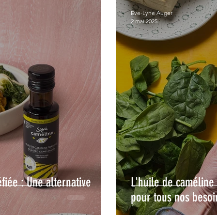
Eve-Lyne Auger
2 mai 2025
fiée : Une alternative
L'huile de caméline
pour tous nos besoi