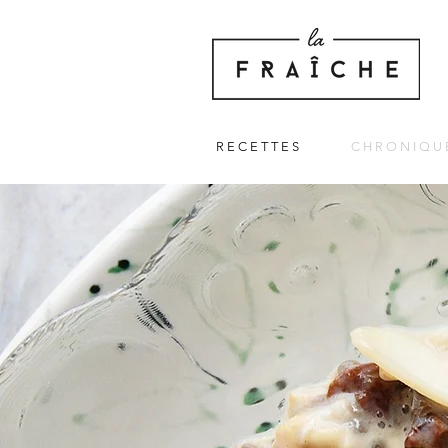
R E C E T T E S
C H R O N I Q U 