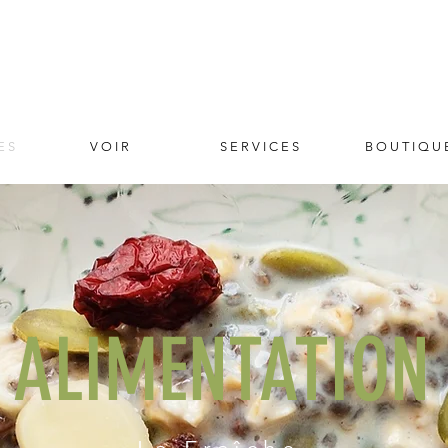
E S
V O I R
S E R V I C E S
B O U T I Q U 
ALIMENTATION