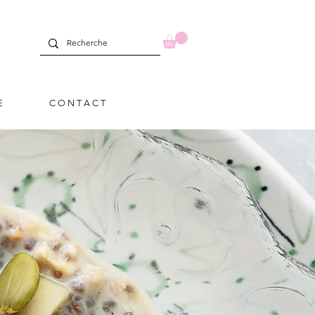
E
C O N T A C T