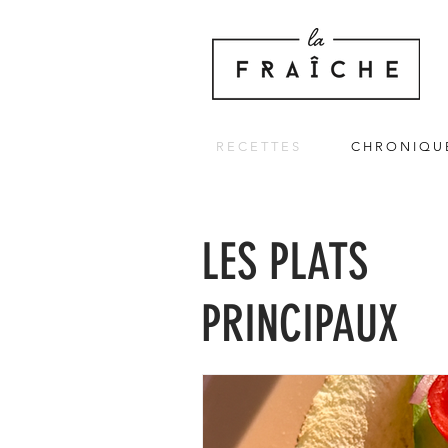
R E C E T T E S
C H R O N I Q U 
LES PLATS
PRINCIPAUX