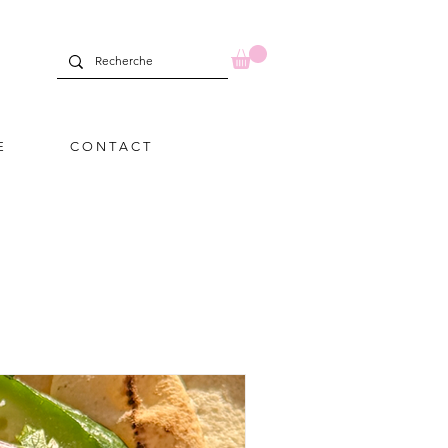
E
C O N T A C T