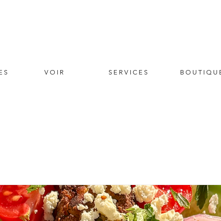
E S
V O I R
S E R V I C E S
B O U T I Q U 