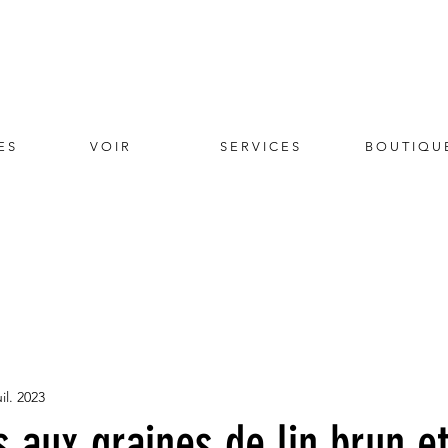
E S
V O I R
S E R V I C E S
B O U T I Q U 
uil. 2023
 aux graines de lin brun e