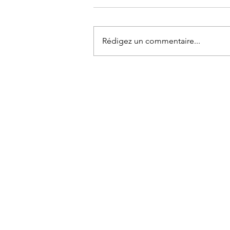
Rédigez un commentaire...
Sangria rosée aux petits fruits