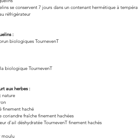
quelins
elins se conservent 7 jours dans un contenant hermétique à températ
u réfrigérateur
elins : 
n brun biologiques TournevenT
nola biologique TournevenT
rt aux herbes : 
c nature
ron
isé finement haché
de coriandre fraîche finement hachées
fleur d’ail déshydratée TournevenT finement hachés
ir moulu