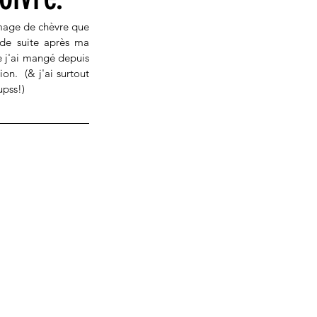
omage de chèvre que 
de suite après ma 
 j'ai mangé depuis 
n.  (& j'ai surtout 
pss!) 