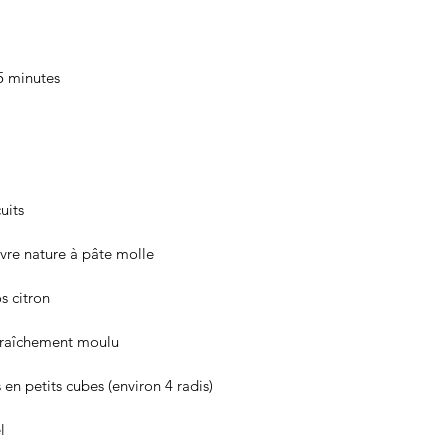
5 minutes
uits
vre nature à pâte molle
s citron 
 fraîchement moulu 
 en petits cubes (environ 4 radis)
l