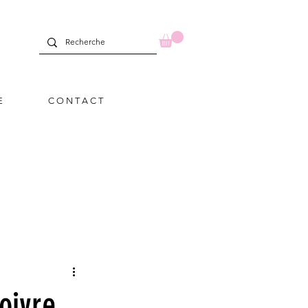
E
C O N T A C T
oivre.