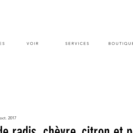
E S
V O I R
S E R V I C E S
B O U T I Q U 
oct. 2017
 radis, chèvre, citron et p