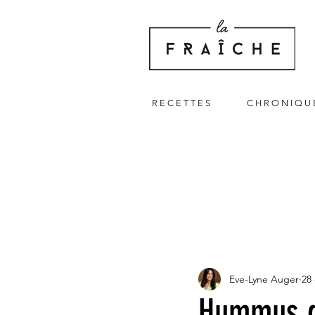
R E C E T T E S
C H R O N I Q U 
Eve-Lyne Auger
28 
Hummus de