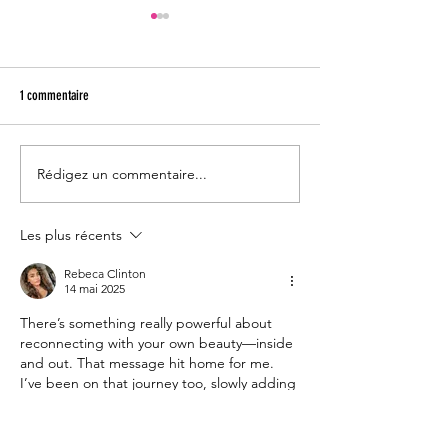
1 commentaire
Rédigez un commentaire...
Potage chou-fleur et pommes de
Hummus traditionnel a
terre avec garniture fumée et épicée
chiches
Les plus récents
Rebeca Clinton
14 mai 2025
There’s something really powerful about 
reconnecting with your own beauty—inside 
and out. That message hit home for me. 
I’ve been on that journey too, slowly adding 
things that make me feel more “me” again. 
One thing that helped a ton was visiting a 
hair salon in McLean
 I found through 