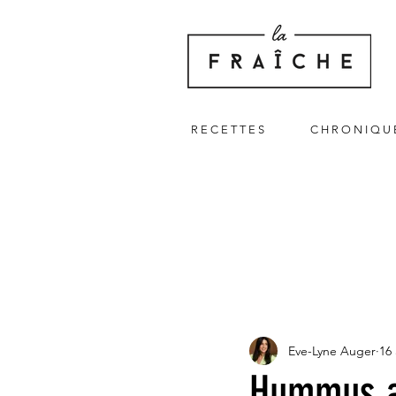
R E C E T T E S
C H R O N I Q U 
Eve-Lyne Auger
16
Hummus a