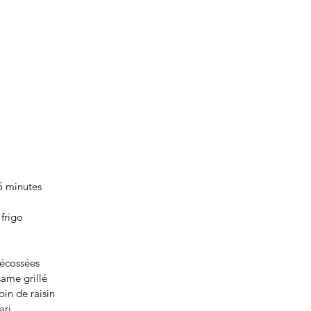
5 minutes
frigo 
écossées
same grillé
pin de raisin
ari