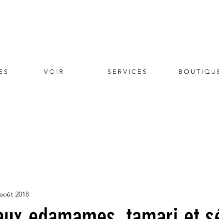
E S
V O I R
S E R V I C E S
B O U T I Q U 
 août 2018
ux edamames, tamari et 