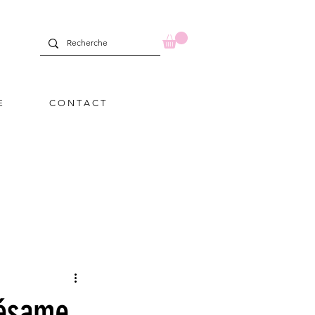
E
C O N T A C T
sésame