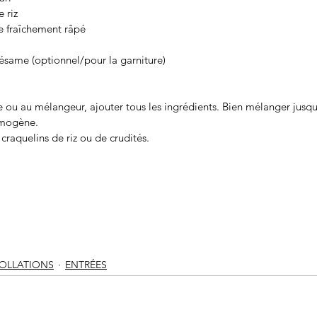
e riz
e fraîchement râpé
sésame (optionnel/pour la garniture)
e ou au mélangeur, ajouter tous les ingrédients. Bien mélanger jusqu
omogène. 
raquelins de riz ou de crudités. 
OLLATIONS
ENTRÉES