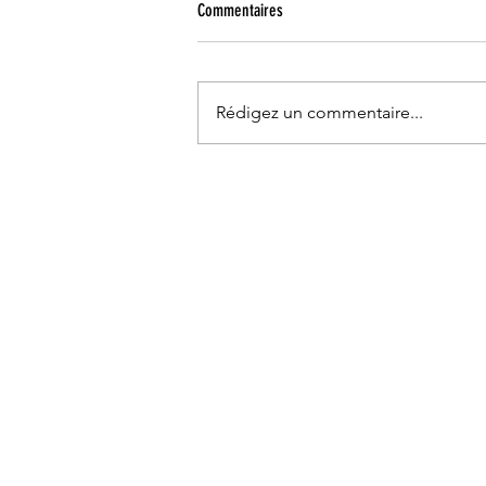
Commentaires
Rédigez un commentaire...
Sangria rosée aux petits fruits