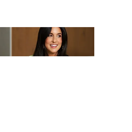
Eve-Lyne Auger
Fondatrice, autrice et