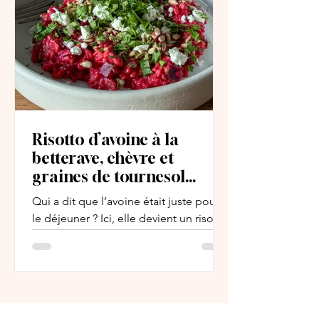
Risotto d’avoine à la
betterave, chèvre et
graines de tournesol
grillées
Qui a dit que l’avoine était juste pour
le déjeuner ? Ici, elle devient un risotto
crémeux et coloré, plein de betteraves
rôties, de fromage de chèvre fondant
et de graines de tournesol bien
croquantes.